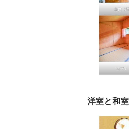
室内（
ロフト
洋室と和室