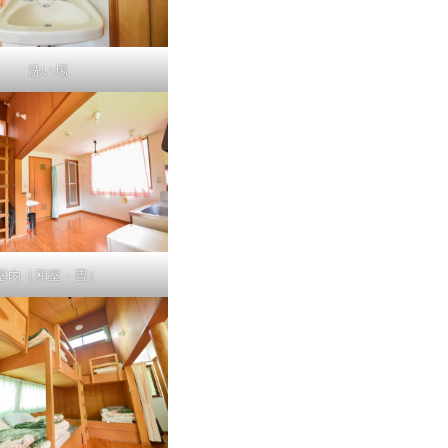
洗い場
室内（和室・畳）