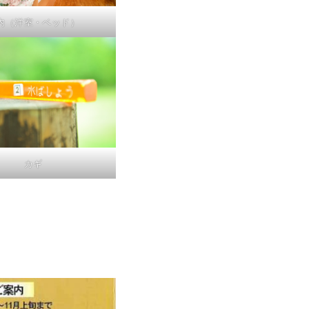
内（洋室・ベッド）
カギ