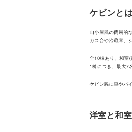
ケビンと
山小屋風の簡易的
ガス台や冷蔵庫、
全10棟あり、和室(
1棟につき、最大7
ケビン脇に車やバ
洋室と和室